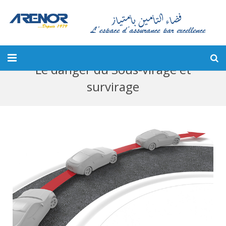
Le danger du Sous-virage et
Accueil
survirage
Qui Sommes-nous ?
Client
Devis
Sinistre
Conseils et News
Contact