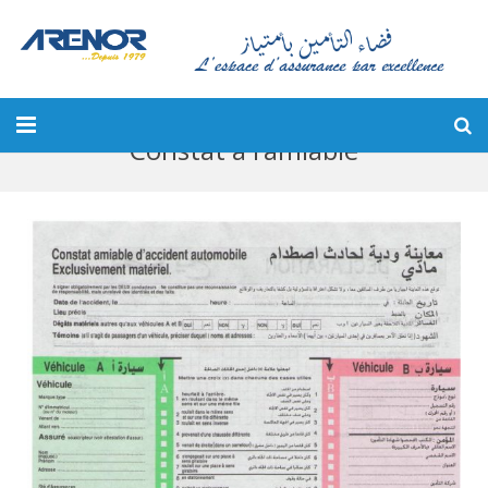
Constat à l’amiable
Accueil
Qui Sommes-nous ?
Client
Devis
Sinistre
Conseils et News
Contact